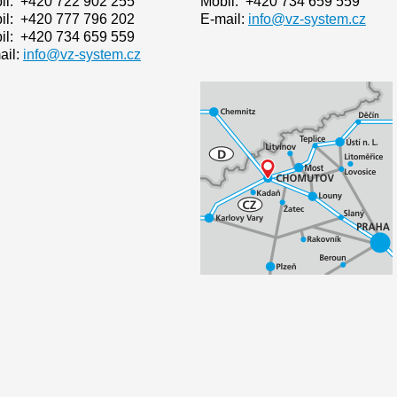
il: +420 722 902 255
Mobil: +420 734 659 559
il: +420 777 796 202
E-mail:
info@vz-system.cz
il: +420 734 659 559
ail:
info@vz-system.cz