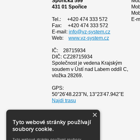
Spořická 599
Mob
431 01 Spořice
Mob
Mob
Tel.: +420 474 333 572
E-m
Fax: +420 474 333 572
E-mail:
info@vz-system.cz
Web:
www.vz-system.cz
IČ: 28715934
DIČ: CZ28715934
Společnost je vedena Krajským
soudem v Ústí nad Labem oddíl C,
vložka 28269.
GPS:
50°26'48.223"N, 13°23'47.942"E
Najdi trasu
×
Bankovní spojení:
234141607/0300
Tyto webové stránky používají
soubory cookie.
Tyto webové stránky používají soubory