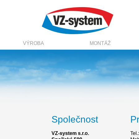
VÝROBA
MONTÁŽ
Společnost
P
VZ-system s.r.o.
Tel